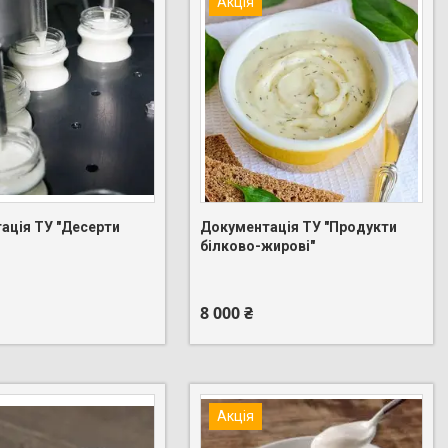
Акція
ація ТУ "Десерти
Документація ТУ "Продукти
білково-жирові"
 275-88-83
+380 (95) 275-88-83
8 000 ₴
Акція