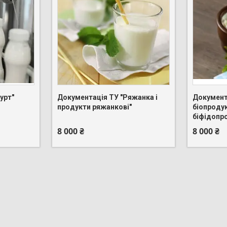
урт"
Документація ТУ "Ряжанка і
Документ
+380 (95) 275-88-83
+380 (95)
продукти ряжанкові"
біопродук
біфідопро
8 000 ₴
8 000 ₴