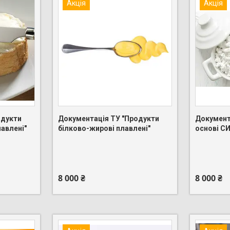
Акція
Акція
одукти
Документація ТУ "Продукти
Документ
лавлені"
білково-жирові плавлені"
основі С
+380 (95) 275-88-83
+380 (95)
8 000 ₴
8 000 ₴