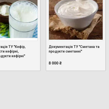
ація ТУ "Кефір,
Документація ТУ "Сметана та
 275-88-83
+380 (95) 275-88-83
ти кефірні,
продукти сметанні"
дукти кефірні"
8 000 ₴