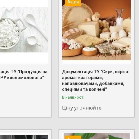
Акція
ація ТУ "Продукція на
Документація ТУ "Сири, сири з
ИРУ кисломолоного"
ароматизаторами,
наповнювачами, добавками,
 275-88-83
+380 (95) 275-88-83
спеціями та копчені"
В наявності
Ціну уточнюйте