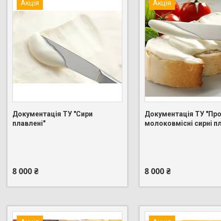
Акція
Акція
Документація ТУ "Сири
Документація ТУ "Пр
плавлені"
молоковмісні сирні п
+380 (95) 275-88-83
+380 (95) 275-88-83
8 000 ₴
8 000 ₴