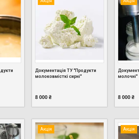
Акція
Акція
одукти
Документація ТУ "Продукти
Документ
молоковмісткі сирні"
молочні"
+380 (95) 275-88-83
+380 (95)
8 000 ₴
8 000 ₴
Акція
Акція