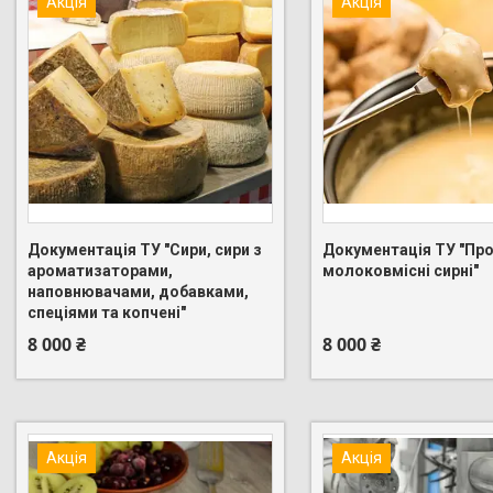
Акція
Акція
Документація ТУ "Сири, сири з
Документація ТУ "Пр
ароматизаторами,
молоковмісні сирні"
+380 (95) 275-88-83
+380 (95) 275-88-83
наповнювачами, добавками,
спеціями та копчені"
8 000 ₴
8 000 ₴
Акція
Акція