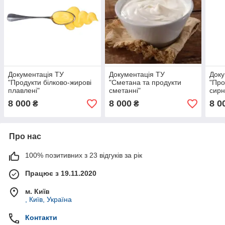
Документація ТУ
Документація ТУ
Доку
"Продукти білково-жирові
"Сметана та продукти
"Про
плавлені"
сметанні"
сирн
8 000
8 000
8 0
₴
₴
Про нас
100% позитивних з 23 відгуків за рік
Працює з 19.11.2020
м. Київ
, Київ, Україна
Контакти