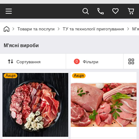
Товари та послуги
ТУ та технології приготування
М'я
М'ясні вироби
Сортування
0
Фільтри
Акція
Акція