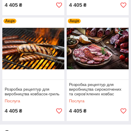
4 405
4 405
₴
₴
Акція
Акція
Розробка рецептур для
Розробка рецептур для
виробництва сирокопчених
виробництва ковбасок-гриль
та сиров'ялених ковбас
Послуга
Послуга
4 405
4 405
₴
₴