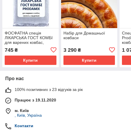
ФОСФАТНА спеція
Набір для Домашньої
Спец
ЛІКАРСЬКА ГОСТ КОМБІ
ковбаси
Prod
для варених ковбас,
ковб
сосисок, сардельок
сард
745
3 290
1 0
₴
₴
Рrodamix (Van Hees, ЄС)
Hees
Купити
Купити
Про нас
100% позитивних з 23 відгуків за рік
Працює з 19.11.2020
м. Київ
, Київ, Україна
Контакти