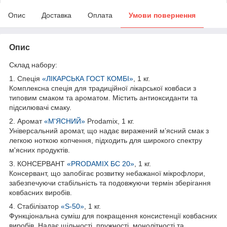
Опис
Доставка
Оплата
Умови повернення
Опис
Склад набору:
1. Спеція
«ЛІКАРСЬКА ГОСТ КОМБІ»
, 1 кг.
Комплексна спеція для традиційної лікарської ковбаси з
типовим смаком та ароматом. Містить антиоксиданти та
підсилювачі смаку.
2. Аромат
«М'ЯСНИЙ»
Prodamix, 1 кг.
Універсальний аромат, що надає виражений м’ясний смак з
легкою ноткою копчення, підходить для широкого спектру
м'ясних продуктів.
3. КОНСЕРВАНТ
«PRODAMIX БС 20»
, 1 кг.
Консервант, що запобігає розвитку небажаної мікрофлори,
забезпечуючи стабільність та подовжуючи термін зберігання
ковбасних виробів.
4. Стабілізатор
«S-50»
, 1 кг.
Функціональна суміш для покращення консистенції ковбасних
виробів. Надає щільності, пружності, монолітності та