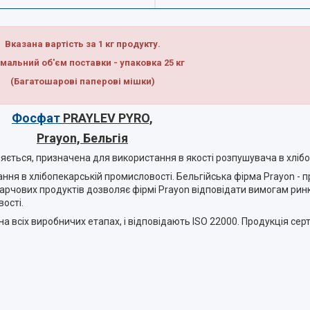
Вказана вартість за 1 кг продукту.
мальний об'єм поставки - упаковка 25 кг
(Багатошарові паперові мішки)
Фосфат
PRAYLEV PYRO,
Prayon, Бельгія
няється, призначена для використання в якості розпушувача в хліб
ння в хлібопекарській промисловості. Бельгійська фірма Prayon - 
арчових продуктів дозволяє фірмі Prayon відповідати вимогам ринк
ості.
всіх виробничих етапах, і відповідають ISO 22000. Продукція серт