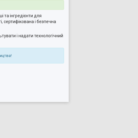
і та інгредієнти для
, сертифікована і безпечна
ьтувати і надати технологічний
ицтва!