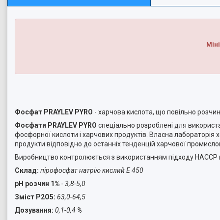
Міні
Фосфат PRAYLEV PYRO
- харчова кислота, що повільно розчи
Фосфати PRAYLEV PYRO
спеціально розроблені для використа
фосфорної кислоти і харчових продуктів. Власна лабораторія х
продукти відповідно до останніх тенденцій харчової промислов
Виробництво контролюється з використанням підходу HACCP на 
Склад:
пірофосфат натрію кислий Е 450
рН розчин 1%
- 3,8-5,0
Зміст P2O5:
63,0-64,5
Дозування:
0,1-0,4 %