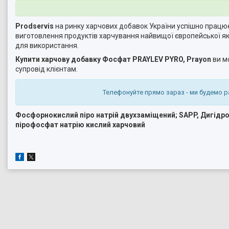
Prodservis
на ринку харчових добавок України успішно працює 
виготовлення продуктів харчування найвищої європейської яко
для використання.
Купити харчову добавку Фосфат PRAYLEV PYRO, Prayon
ви мо
супровід клієнтам.
Телефонуйте прямо зараз - ми будемо р
Фосфорнокислий піро натрій двухзаміщений; SAPP, Дигідр
пірофосфат натрію кислий харчовий