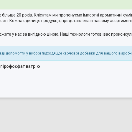
більше 20 років. Клієнтам ми пропонуємо імпортні ароматичні суміш
сті. Кожна одиниця продукції, представлена в нашому асортименті
жете у нас за вигідною ціною. Наші технологи готові вас проконсул
аді допомогти у виборі підходящої харчової добавки для вашого виробн
опірофосфат натрію