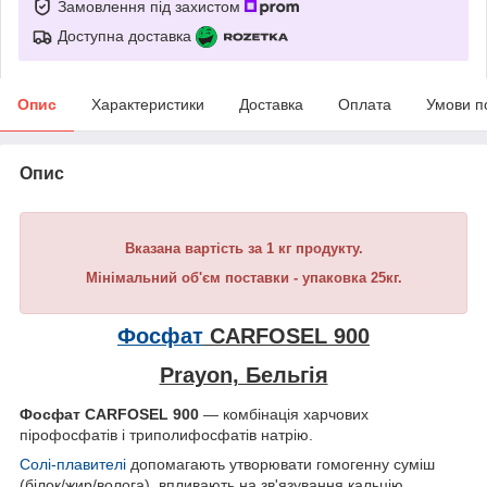
Замовлення під захистом
Доступна доставка
Опис
Характеристики
Доставка
Оплата
Умови п
Опис
Вказана вартість за 1 кг продукту.
Мінімальний об'єм поставки - упаковка 25кг.
Фосфат
CARFOSEL 900
Prayon, Бельгія
Фосфат CARFOSEL 900
— комбінація харчових
пірофосфатів і триполифосфатів натрію.
Солі-плавителі
допомагають утворювати гомогенну суміш
(білок/жир/волога), впливають на зв'язування кальцію,