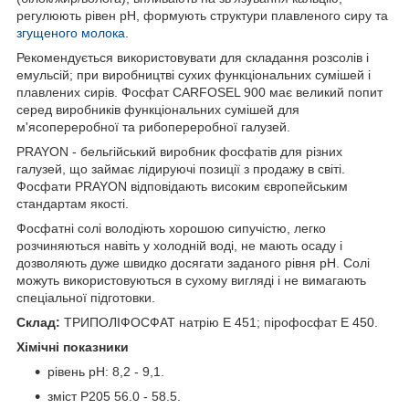
регулюють рівен рН, формують структури плавленого сиру та
згущеного молока
.
Рекомендується використовувати для складання розсолів і
емульсій; при виробництві сухих функціональних сумішей і
плавлених сирів.
Фосфат CARFOSEL 900 має великий попит
серед виробників функціональних сумішей для
м'ясопереробної та рибопереробної галузей.
PRAYON - бельгійський виробник фосфатів для різних
галузей, що займає лідируючі позиції з продажу в світі.
Фосфати PRAYON відповідають високим європейським
стандартам якості.
Фосфатні солі володіють хорошою сипучістю, легко
розчиняються навіть у холодній воді, не мають осаду і
дозволяють дуже швидко досягати заданого рівня рН. Солі
можуть використовуються в сухому вигляді і не вимагають
спеціальної підготовки.
Склад:
ТРИПОЛІФОСФАТ натрію Е 451; пірофосфат Е 450.
Хімічні показники
рівень pH: 8,2 - 9,1.
зміст P205 56.0 - 58.5.