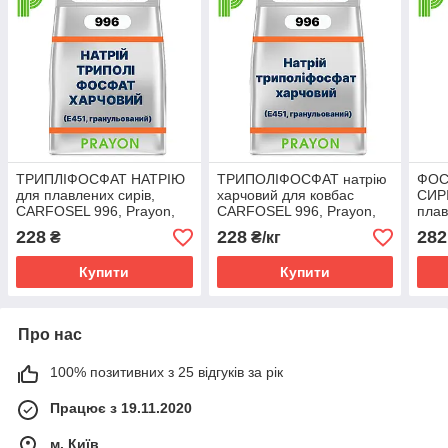
ТРИПЛІФОСФАТ НАТРІЮ
ТРИПОЛІФОСФАТ натрію
ФОС
для плавлених сирів,
харчовий для ковбас
CИРІ
CARFOSEL 996, Prayon,
CARFOSEL 996, Prayon,
плав
Бельгія
Бельгія
сенд
228
228
282
₴
₴/кг
Купити
Купити
Про нас
100% позитивних з 25 відгуків за рік
Працює з 19.11.2020
м. Київ