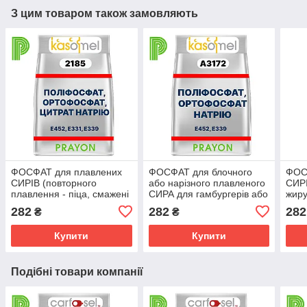
З цим товаром також замовляють
ФОСФАТ для плавлених
ФОСФАТ для блочного
ФОС
CИРІВ (повторного
або нарізного плавленого
CИРІ
плавлення - піца, смажені
СИРА для гамбургерів або
жиру
сендвічі), KASOMEL 2185
сендвічів KASOMEL А
нарі
282
282
282
₴
₴
3172
PRAY
Купити
Купити
Подібні товари компанії