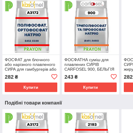
ФОСФАТ для блочного
ФОСФАТНА суміш для
ФОС
або нарізного плавленого
плавлених CИРІВ
CИРІ
СИРА для гамбургерів або
CARFOSEL 900, БЕЛЬГІЯ
жиру
сендвічів KASOMEL А
нарі
282
243
282
₴
₴
3172
PRAY
Купити
Купити
Подібні товари компанії