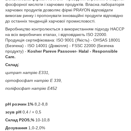
фосфорної кислоти і харчових продуктів. Власна лабораторія
харчових продуктів дозволяє фірмі PRAYON відповідати
вимогам ринку і пропонувати інноваційні продукти відповідно
до останніх тенденцій харчової промисловості.
Виробництво контролюється з використанням підходу HACCP
на всіх виробничих етапах, і відповідають ISO 22000.
Продукція сертифікована: ISO 9001 (Якість) - OHSAS 18001
(Безпека) - ISO 14001 (Довкілля) - FSSC 22000 (Безпека
продукту) -
Kosher Pareve Passover- Halal - Responsible
Care.
Склад:
цитрат натрію Е331,
ортофосфат натрію Е 339,
поліфосфат натрію Е452
рН розчин 1%
8,2-8,8
зсув рН
0,4 / + 0,5
Склад P2O5,%
10-10,8
Дозування
1,0-2,0%