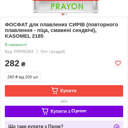
ФОСФАТ для плавлених CИРІВ (повторного
плавлення - піца, смажені сендвічі),
KASOMEL 2185
В наявності
Код: PRP00264
Опт і роздріб
282
₴
280 ₴
від 200 шт.
Купити
або
Купити з
Що таке купити з Пром?