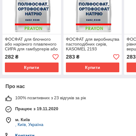
ФОСФАТ для блочного
ФОСФАТ для виробництва
ФОС
або нарізного плавленого
пастоподібних сирів,
рівн
СИРА для гамбургерів або
KASOMEL 2193
верш
сендвічів KASOMEL А
плавлений, PRAYON,
KAS
282
283
283
₴
₴
3172
Бельгія
Бель
Купити
Купити
Про нас
100% позитивних з 23 відгуків за рік
Працює з 19.11.2020
м. Київ
, Київ, Україна
Контакти