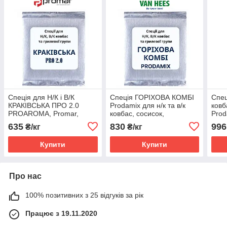
Спеція для Н/К і В/К
Спеція ГОРІХОВА КОМБІ
Спец
КРАКІВСЬКА ПРО 2.0
Prodamix для н/к та в/к
ковб
PROAROMA, Promar,
ковбас, сосисок,
Prod
Польща
сардельок (Van Hees, ЄС)
635
830
996
₴/кг
₴/кг
Купити
Купити
Про нас
100% позитивних з 25 відгуків за рік
Працює з 19.11.2020