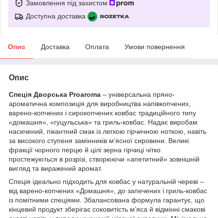
Замовлення під захистом
Доступна доставка
Опис
Доставка
Оплата
Умови повернення
Опис
Спеція Дворська Proaroma
– універсальна пряно-
ароматична композиція для виробництва напівкопчених,
варено-копчених і сирокопчених ковбас традиційного типу
«домашня», «гуцульська» та гриль-ковбас. Надає виробам
насичений, пікантний смак із легкою гірчичною ноткою, навіть
за високого ступеня замінників м’ясної сировини. Великі
фракції чорного перцю й цілі зерна гірчиці чітко
простежуються в розрізі, створюючи «апетитний» зовнішній
вигляд та виражений аромат.
Спеція ідеально підходить для ковбас у натуральній череві –
від варено-копчених «Домашня», до запечених і гриль-ковбас
із помітними спеціями. Збалансована формула гарантує, що
кінцевий продукт зберігає соковитість м’яса й відмінні смакові