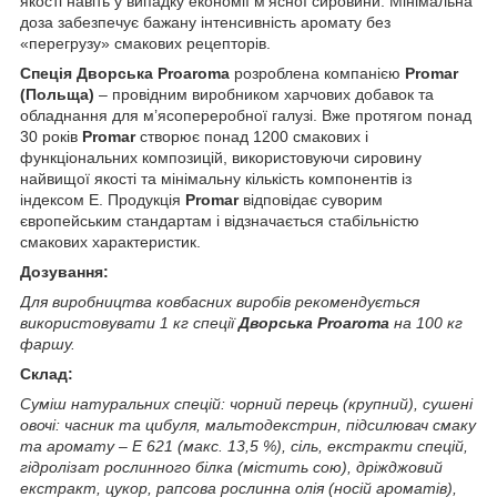
якості навіть у випадку економії м’ясної сировини. Мінімальна
доза забезпечує бажану інтенсивність аромату без
«перегрузу» смакових рецепторів.
Спеція Дворська Proaroma
розроблена компанією
Promar
(Польща)
– провідним виробником харчових добавок та
обладнання для м’ясопереробної галузі. Вже протягом понад
30 років
Promar
створює понад 1200 смакових і
функціональних композицій, використовуючи сировину
найвищої якості та мінімальну кількість компонентів із
індексом E. Продукція
Promar
відповідає суворим
європейським стандартам і відзначається стабільністю
смакових характеристик.
Дозування:
Для виробництва ковбасних виробів рекомендується
використовувати 1 кг спеції
Дворська Proaroma
на 100 кг
фаршу.
Склад:
Суміш натуральних спецій: чорний перець (крупний), сушені
овочі: часник та цибуля, мальтодекстрин, підсилювач смаку
та аромату – E 621 (макс. 13,5 %), сіль, екстракти спецій,
гідролізат рослинного білка (містить сою), дріжджовий
екстракт, цукор, рапсова рослинна олія (носій ароматів),