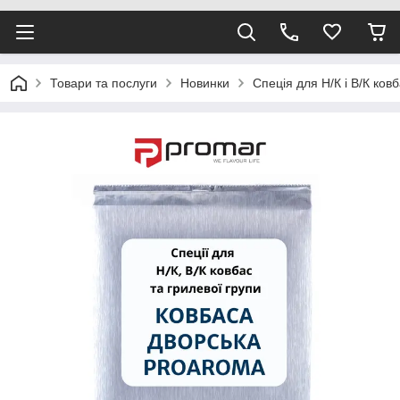
Товари та послуги
Новинки
Спеція для Н/К і В/К 