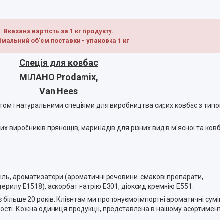
Вказана вартість за 1 кг продукту.
імальний об'єм поставки - упаковка 1 кг
Спеція для ковбас
МІЛАНО Prodamix,
Van Hees
атом і натуральними спеціями для виробництва сирих ковбас з ти
х виробників прянощів, маринадів для різних видів м'ясної та ковб
сіль, ароматизатори (ароматичні речовини, смакові препарати,
ерилу E1518), аскорбат натрію E301, діоксид кремнію E551.
більше 20 років. Клієнтам ми пропонуємо імпортні ароматичні суміш
сті. Кожна одиниця продукції, представлена в нашому асортименті