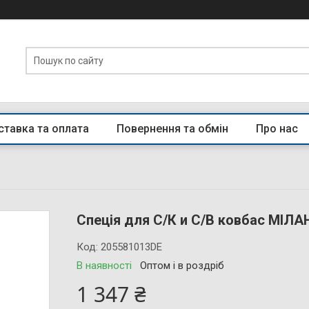
тавка та оплата
Повернення та обмін
Про нас
Спеція для С/К и С/В ковбас МІЛА
Код:
205581013DE
В наявності
Оптом і в роздріб
1 347 ₴