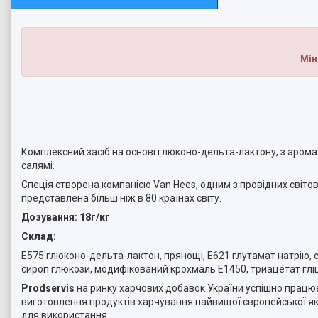
Мін
Комплексний засіб на основі глюконо-дельта-лактону, з аром
салямі.
Спеція створена компанією Van Hees, одним з провідних світови
представлена більш ніж в 80 країнах світу.
Дозування: 18г/кг
Склад:
E575 глюконо-дельта-лактон, прянощі, E621 глутамат натрію, 
сироп глюкози, модифікований крохмаль E1450, триацетат гліц
Prodservis
на ринку харчових добавок України успішно працює 
виготовлення продуктів харчування найвищої європейської яко
для використання.