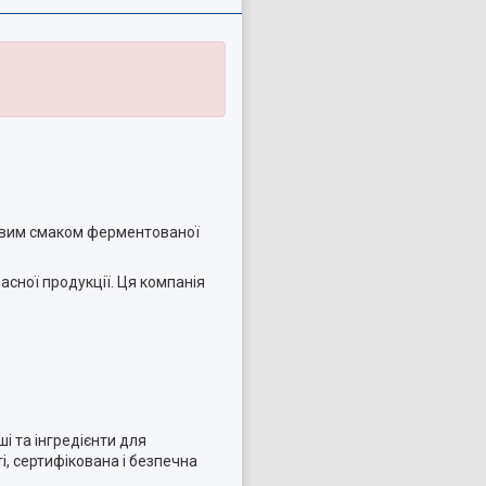
повим смаком ферментованої
асної продукції. Ця компанія
і та інгредієнти для
, сертифікована і безпечна