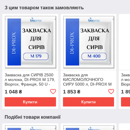
З цим товаром також замовляють
Закваска для CИРІВ 2500
Закваска для
Закв
л молока, DI-PROX M 179,
КИСЛОМОЛОЧНОГО
л мо
Bioprox, Франція, 50 U -
СИРУ 5000 л, DI-PROX M
Biop
свіжі, кисломолочні, тверді
400, Bioprox, 100 U- м'які,
свіж
1 048
1 853
1 8
₴
₴
сири
напівтверді, тверді і свіжі
сир
сири
Купити
Купити
Подібні товари компанії