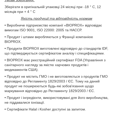
Зберігати в оригінальній упаковці 24 місяці при -18 ° С, 12
місяців при + 4 ° C
Якість продукції та відповідність нормам
• Виробниче підприємство компанії «BIOPROX» відповідає
вимогам ISO 9001, ISO 22000: 2005 та НАССP.
• Продукт і штами виробляються у Франції компанією
BIOPROX.
• Продукти BIOPROX виготовлені відповідно до стандартів IDF,
що підтверджується сертифікатом аналізу і специфікаціями.
• BIOPROX має реєстраційний сертифікат FDA (Управління з
санітарного нагляду за якістю харчових продуктів і
медикаментів США).
• Продукт не містить ГМО і не виготовляється з продуктів ГМО
відповідно до Регламенту 1829/2003 / ЄС. Тому на даний
продукт не поширюються будь-які зобов'язання щодо
маркування відповідно до Регламенту 1829/2003 / ЄС.
• Продукт і інгредієнти, використовувані для його виробництва,
не піддавалися іонізації.
• Сертифікати Halal і Kosher доступні за запитом.