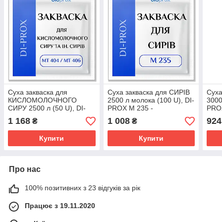
Суха закваска для
Суха закваска для CИРІВ
Суха
КИСЛОМОЛОЧНОГО
2500 л молока (100 U), DI-
3000
СИРУ 2500 л (50 U), DI-
PROX M 235 -
PROX
PROX MT 404/ MT 406,
кисломолочний сир, (100
Гауд
1 168
1 008
924
₴
₴
Bioprox, Франція - сири
U/5000 л під замовлення)
Чест
насипом
Купити
Купити
Про нас
100% позитивних з 23 відгуків за рік
Працює з 19.11.2020