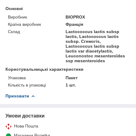
Основні
Виробник
BIOPROX
Країна виробник
Франція
Склад
Lactococcus lactis subsp
lactis, Lactococcus lactis
subsp. Сгемогіѕ,
Lactococcus lactis subsp
lactis var diacetylactis,
Leuconostoc mesenteroïdes
ssp mesenteroides
Користувальницькі характеристики
Упаковка
Пакет
Кількість в упаковці
1 шт.
Приховати
Умови доставки
Нова Пошта
Магазини Rozetka