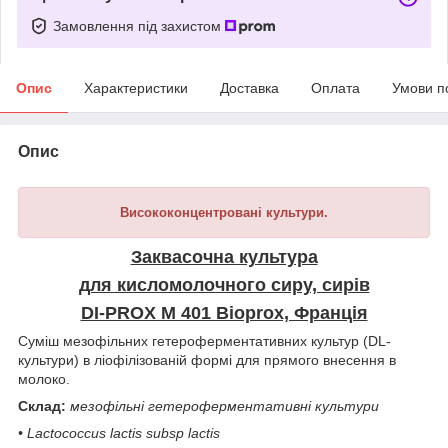
Замовлення під захистом
Опис
Характеристики
Доставка
Оплата
Умови п
Опис
Висококонцентровані культури.
Заквасочна культура
для кисломолочного сиру, сирів
DI-PROX M 401 Bioprox, Франція
Суміш мезофільних гетероферментативних культур (DL-
культури) в ліофілізованій формі для прямого внесення в
молоко.
Склад:
мезофільні гетероферментативні культури
• Lactococcus lactis subsp lactis