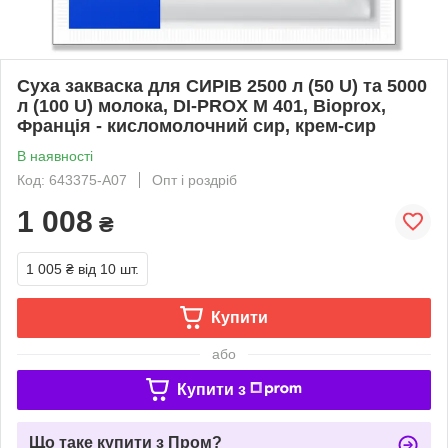
Суха закваска для CИРІВ 2500 л (50 U) та 5000
л (100 U) молока, DI-PROX M 401, Bioprox,
Франція - кисломолочний сир, крем-сир
В наявності
Код: 643375-A07
Опт і роздріб
1 008
₴
1 005 ₴
від 10 шт.
Купити
або
Купити з
Що таке купити з Пром?