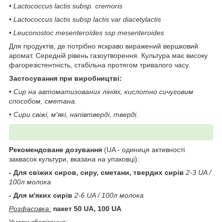
• Lactococcus lactis subsp. сremoris
• Lactococcus lactis subsp lactis var diacetylactis
• Leuconostoc mesenteroïdes ssp mesenteroides
Для продуктів, де потрібно яскраво виражений вершковий
аромат. Середній рівень газоутворення. Культура має високу
фагорезістентність, стабільна протягом тривалого часу.
Застосування при виробництві:
• Сир на автоматизованих лініях, кислотно сичуговим
способом, сметана.
• Сири свіжі, м'які, напівтверді, тверді.
Рекомендоване дозування
(UA - одиниця активності
заквасок культури, вказана на упаковці):
- Для свіжих cиров, сиру, сметани, твердих сирів
2-3 UA /
100л молока
- Для м'яких сирів
2-6 UA / 100л молока
Розфасовка:
пакет 50 UA, 100 UA
Умови зберігання: