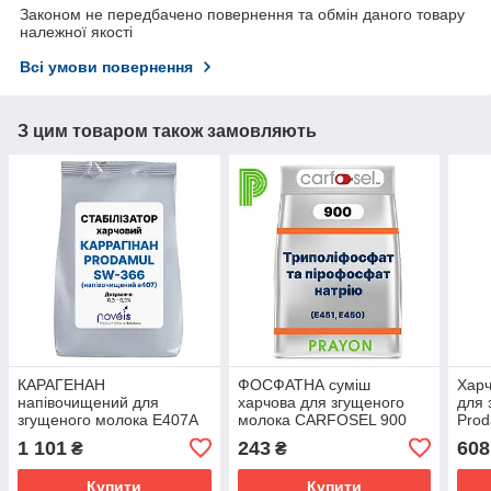
Законом не передбачено повернення та обмін даного товару
належної якості
Всі умови повернення
З цим товаром також замовляють
КАРАГЕНАН
ФОСФАТНА суміш
Хар
напівочищений для
харчова для згущеного
для 
згущеного молока Е407А
молока CARFOSEL 900
Prod
Prodamul SW-366 ,
БЕЛЬГІЯ
, Шв
1 101
243
608
₴
₴
Франція
Купити
Купити