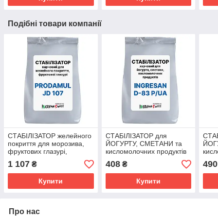
Подібні товари компанії
СТАБІЛІЗАТОР желейного
СТАБІЛІЗАТОР для
СТА
покриття для морозива,
ЙОГУРТУ, СМЕТАНИ та
ЙОГ
фруктових глазурі,
кисломолочних продуктів
кисл
PRODAMUL JD-107
INGRESAN D-83 P/UA,
PRO
1 107
408
490
₴
₴
Ingrema AG , Швейцарія
Ingr
Купити
Купити
Про нас