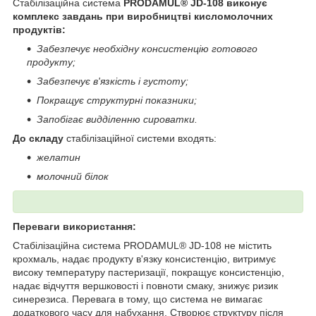
Стабілізаційна система
PRODAMUL® JD-108 виконує
комплекс завдань при виробництві кисломолочних
продуктів:
Забезпечує необхідну консистенцію готового
продукту;
Забезпечує в'язкість і густоту;
Покращує структурні показники;
Запобігає видділенню сироватки.
До складу
стабілізаційної системи входять:
желатин
молочний білок
Переваги використання:
Стабілізаційна система PRODAMUL® JD-108 не містить
крохмаль, надає продукту в'язку консистенцію, витримує
високу температуру пастеризації, покращує консистенцію,
надає відчуття вершковості і повноти смаку, знижує ризик
синерезиса. Перевага в тому, що система не вимагає
додаткового часу для набухання. Створює структуру після