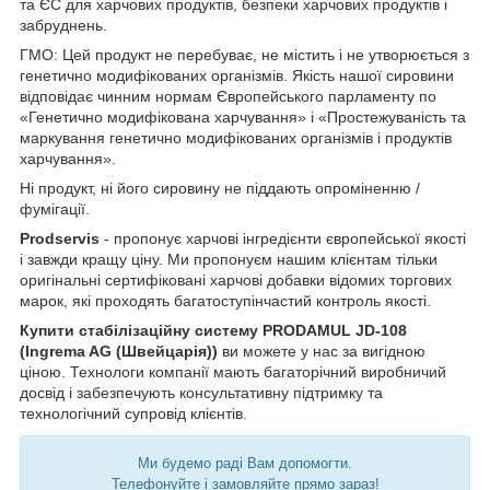
та ЄС для харчових продуктів, безпеки харчових продуктів і
забруднень.
ГМО: Цей продукт не перебуває, не містить і не утворюється з
генетично модифікованих організмів. Якість нашої сировини
відповідає чинним нормам Європейського парламенту по
«Генетично модифікована харчування» і «Простежуваність та
маркування генетично модифікованих організмів і продуктів
харчування».
Ні продукт, ні його сировину не піддають опроміненню /
фумігації.
Prodservis
- пропонує харчові інгредієнти європейської якості
і завжди кращу ціну. Ми пропонуєм нашим клієнтам тільки
оригінальні сертифіковані харчові добавки відомих торгових
марок, які проходять багатоступінчастий контроль якості.
Купити стабілізаційну систему PRODAMUL JD-108
(Ingrema AG (Швейцарія))
ви можете у нас за вигідною
ціною. Технологи компанії мають багаторічний виробничий
досвід і забезпечують консультативну підтримку та
технологічний супровід клієнтів.
Ми будемо раді Вам допомогти.
Телефонуйте і замовляйте прямо зараз!