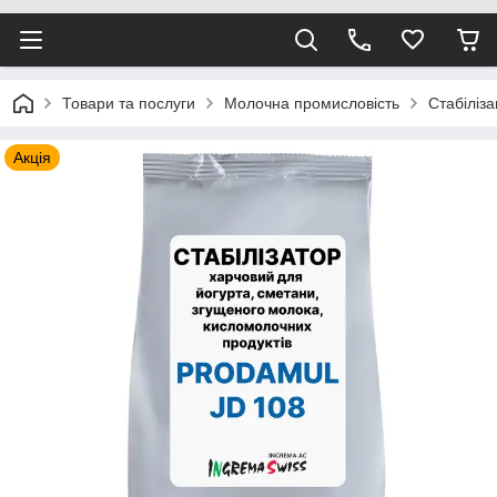
Товари та послуги
Молочна промисловість
Стабіліз
Акція