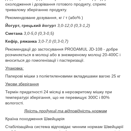
охолодження і дозрівання готового продукту, сприяє
тривалому зберіганню продукту.
Рекомендоване дозування, кг / т (або% )
Йогурт, грецький йогурт
3,0-12,0 (0,3-1,2)
Сметана
3,0-5,0 (0,3-0,5)
Кефір, ряжанка
3,0-7,0 (0,3-0,7)
Рекомендації до застосування PRODAMUL JD-108 - добре
розчиняється в молоці або в знежиреному молоці 20-400С і
вноситься до гомогенізації і пастеризації.
Упаковка:
Паперові мішки з поліетиленовими вкладишами вагою 25 кг
Умови зберігання
Термін придатності 24 місяці в нерозкритому мішку при
температурі зберігання, що не перевищує 300С і 80%
вологості.
Якість продукції та відповідність нормам
Країна походження Швейцарія
Стабілізаційна система відповідає чинним нормам Швейцарії