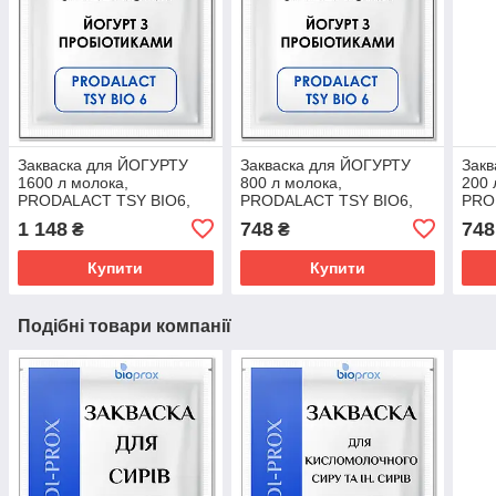
Закваска для ЙОГУРТУ
Закваска для ЙОГУРТУ
Зак
1600 л молока,
800 л молока,
200 
PRODALACT TSY BIO6,
PRODALACT TSY BIO6,
PRO
Biovitec, Франція, 20 U -
Biovitec, Франція, 10 U -
Biov
1 148
748
748
₴
₴
резервуарний
резервуарний
терм
Купити
Купити
Подібні товари компанії