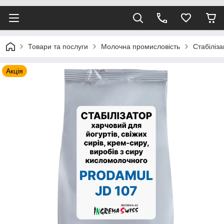
Товари та послуги
Молочна промисловість
Стабіліз
Акція