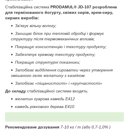
Стабілізаційна система
PRODAMUL® JD-107 розроблена
для термізованого йогурту, свіжих сирів, крем-сиру,
сирних виробів:
Зв'язує вільну вологу;
Захищає білок при тепловій обробці і формує
структуру після термомеханічних впливів;
Покращує консистенцію і текстуру продукту;
Забезпечує кремову текстуру продукту;
Покращує структурні показники;
Запобігає видділення сироватки через утворення
змішаного гелю желатину з казеїном.
Запобігає «піщанистості» і «крупчастості»
До складу
стабілізаційної системи входять:
желатин гуарова камедь Е412
камедь ріжкового дерева Е410
Рекомендоване дозування
7-10 кг / т (або 0,7-1,0% )