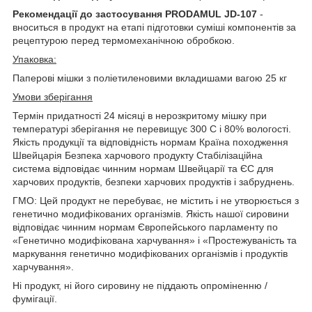
Рекомендації до застосування PRODAMUL JD-107
-
вноситься в продукт на етапі підготовки суміші компонентів за
рецептурою перед термомеханічною обробкою.
Упаковка:
Паперові мішки з поліетиленовими вкладишами вагою 25 кг
Умови зберігання
Термін придатності 24 місяці в нерозкритому мішку при
температурі зберігання не перевищує 300 С і 80% вологості.
Якість продукції та відповідність нормам Країна походження
Швейцарія Безпека харчового продукту Стабілізаційна
система відповідає чинним нормам Швейцарії та ЄС для
харчових продуктів, безпеки харчових продуктів і забруднень.
ГМО: Цей продукт не перебуває, не містить і не утворюється з
генетично модифікованих організмів. Якість нашої сировини
відповідає чинним нормам Європейського парламенту по
«Генетично модифікована харчування» і «Простежуваність та
маркування генетично модифікованих організмів і продуктів
харчування».
Ні продукт, ні його сировину не піддають опроміненню /
фумігації.