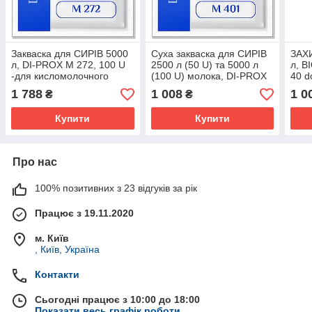
Закваска для CИРІВ 5000
Суха закваска для CИРІВ
ЗАХ
л, DI-PROX M 272, 100 U
2500 л (50 U) та 5000 л
л, B
-для кисломолочного
(100 U) молока, DI-PROX
40 d
СИРУ, крем-СИРУ, СИРУ з
M 401, Bioprox, Франція -
кисл
1 788
1 008
1 0
₴
₴
низькою температурою
кисломолочний сир, крем-
ЙОГ
повторного
сир
Купити
Купити
Про нас
100% позитивних з 23 відгуків за рік
Працює з 19.11.2020
м. Київ
, Київ, Україна
Контакти
Сьогодні працює з 10:00 до 18:00
Показати весь графік роботи