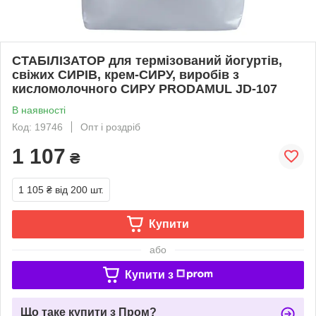
СТАБІЛІЗАТОР для термізований йогуртів,
свіжих CИРІВ, крем-СИРУ, виробів з
кисломолочного СИРУ PRODAMUL JD-107
В наявності
Код: 19746
Опт і роздріб
1 107
₴
1 105 ₴
від 200 шт.
Купити
або
Купити з
Що таке купити з Пром?