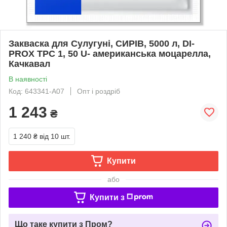
Закваска для Сулугуні, СИРІВ, 5000 л, DI-
PROX TPC 1, 50 U- американська моцарелла,
Качкавал
В наявності
Код: 643341-A07
Опт і роздріб
1 243
₴
1 240 ₴
від 10 шт.
Купити
або
Купити з
Що таке купити з Пром?