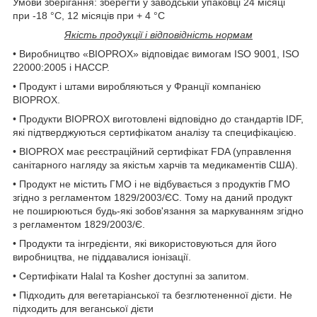
Умови зберігання: зберегти у заводській упаковці 24 місяці
при -18 °С, 12 місяців при + 4 °C
Якість продукції і відповідність нормам
• Виробництво «BIOPROX» відповідає вимогам ISO 9001, ISO
22000:2005 і НАССP.
• Продукт і штами виробляються у Франції компанією
BIOPROX.
• Продукти BIOPROX виготовлені відповідно до стандартів IDF,
які підтверджуються сертифікатом аналізу та специфікацією.
• BIOPROX має реєстраційний сертифікат FDA (управлення
санітарного нагляду за якістьм харчів та медикаментів США).
• Продукт не містить ГМО і не відбувається з продуктів ГМО
згідно з регламентом 1829/2003/ЄС. Тому на даний продукт
не поширюються будь-які зобов'язання за маркуванням згідно
з регламентом 1829/2003/Є.
• Продукти та інгредієнти, які використовуються для його
виробництва, не піддавалися іонізації.
• Сертифікати Halal та Kosher доступні за запитом.
• Підходить для вегетаріанської та безглютененної дієти. Не
підходить для веганської дієти