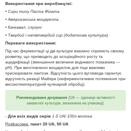
Використання при виробництві:
•
Сири типу Паста Філата.
• Американська моцарелла.
• Качкавал, слугуні
• Твердий і напівтвердий сир (додаткова культура).
Переваги використання:
Під час ферментації ці дві культури взаємно сприяють своєму
розвитку, що призводить до асоціаційного росту та
ацидифікації (зменшення величини водневого показника —
рН). При виготовленні моцарелли для піци важливо
прискорювати лактози. Відсутність цього вуглевода гарантує
відсутність реакції Майяра (неферментативне потемніння при
високотемпературній кулінарній обробці).
Рекомендоване дозування
(UA — одиниця активності
заквасної культури, визначена на упаковці):
-
Для всіх видів сирів
1-5 UA/ 100л молока
Розфасовка:
пакет 20 UA, 50 UA