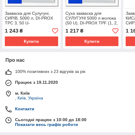
Закваска для Сулугуні,
Суха закваска для
Закв
СИРІВ, 5000 л, DI-PROX
СУЛУГУНІ 5000 л молока
КИС
TPC 3, 50 U-
(50 U), DI-PROX TPF (1, 2,
СИРУ
американська моцарелла,
3) - (20 U/2000 л під
MT 4
1 243
1 217
1 1
₴
₴
Качкавал
замовлення)
50 U
Купити
Купити
Про нас
100% позитивних з 23 відгуків за рік
Працює з 19.11.2020
м. Київ
, Київ, Україна
Контакти
Сьогодні працює з 10:00 до 18:00
Показати весь графік роботи