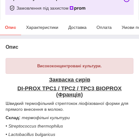
Замовлення під захистом
Опис
Характеристики
Доставка
Оплата
Умови п
Опис
Висококонцентровані культури.
Закваска сирів
DI-PROX TPC1 / TPC2 / TPC3 BIOPROX
(Франція)
Швидкий термофільний стрептокок ліофізованої форми для
прямого внесення в молоко.
Склад:
термофільні культури
• Streptococcus thermophilus
• Lactobacillus bulgaricus