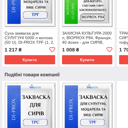
Суха закваска для
ЗАХИСНА КУЛЬТУРА 2000
ТРА
СУЛУГУНІ 5000 л молока
л, BIOPROX P94, Франція,
СИРУ
(50 U), DI-PROX TPF (1, 2,
40 doses - для CИРІВ,
тофу
3) - (20 U/2000 л під
кисломолочного СИРУ,
прод
1 217
1 008
1 7
₴
₴
замовлення)
ЙОГУРТУ, СМЕТАНИ
140,
Купити
Купити
Подібні товари компанії