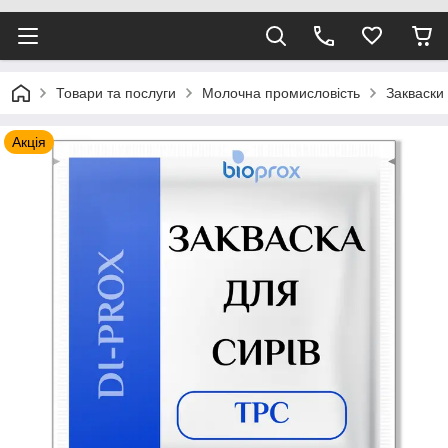
Товари та послуги
Молочна промисловість
Закваски
Акція