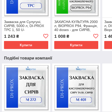
Закваска для Сулугуні,
ЗАХИСНА КУЛЬТУРА 2000
Закв
СИРІВ, 5000 л, DI-PROX
л, BIOPROX P94, Франція,
л, D
TPC 1, 50 U-
40 doses - для CИРІВ,
Biop
американська моцарелла,
кисломолочного СИРУ,
свіж
1 243
1 008
1 4
₴
₴
Качкавал
ЙОГУРТУ, СМЕТАНИ
напі
CИРІ
Купити
Купити
Подібні товари компанії