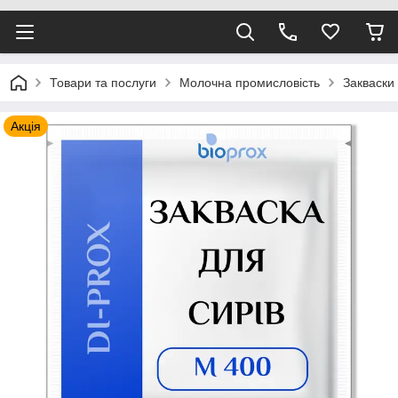
Товари та послуги
Молочна промисловість
Закваски
Акція