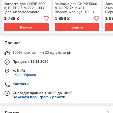
Закваска для CИРІВ 5000
Закваска для CИРІВ 5000
Закв
л, DI-PROX M 272, 100 U
л, DI-PROX M 401,
л мо
-для кисломолочного
Bioprox, Франція, 100 U -
Biop
СИРУ, крем-СИРУ, СИРУ з
для кисломолочного
свіж
1 788
1 896
1 8
₴
₴
низькою температурою
СИРУ
сир
повторного
Купити
Купити
Про нас
100% позитивних з 23 відгуків за рік
Працює з 19.11.2020
м. Київ
, Київ, Україна
Контакти
Сьогодні працює з 10:00 до 18:00
Показати весь графік роботи
Про нас