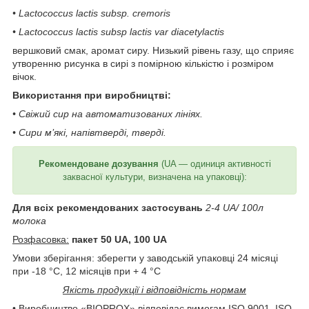
• Lactococcus lactis subsp. сremoris
• Lactococcus lactis subsp lactis var diacetylactis
вершковий смак, аромат сиру. Низький рівень газу, що сприяє
утворенню рисунка в сирі з помірною кількістю і розміром
вічок.
Використання при виробництві:
• Свіжий сир на автоматизованих лініях.
• Сири м’які, напівтверді, тверді.
Рекомендоване дозування
(UA — одиниця активності
заквасної культури, визначена на упаковці):
Для всіх рекомендованих застосувань
2-4 UA/ 100л
молока
Розфасовка:
пакет 50 UA, 100 UA
Умови зберігання: зберегти у заводській упаковці 24 місяці
при -18 °С, 12 місяців при + 4 °C
Якість продукції і відповідність нормам
• Виробництво «BIOPROX» відповідає вимогам ISO 9001, ISO