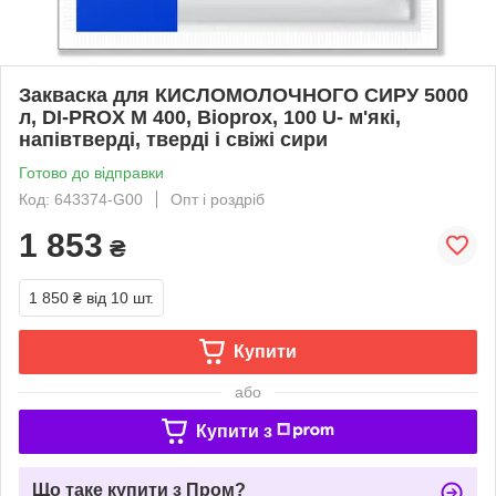
Закваска для КИСЛОМОЛОЧНОГО СИРУ 5000
л, DI-PROX M 400, Bioprox, 100 U- м'які,
напівтверді, тверді і свіжі сири
Готово до відправки
Код: 643374-G00
Опт і роздріб
1 853
₴
1 850 ₴
від 10 шт.
Купити
або
Купити з
Що таке купити з Пром?