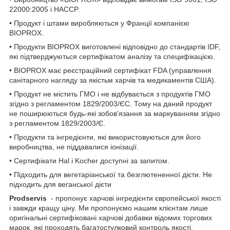
22000:2005 і НАССP.
• Продукт і штами виробляються у Франції компанією
BIOPROX.
• Продукти BIOPROX виготовлені відповідно до стандартів IDF,
які підтверджуються сертифікатом аналізу та специфікацією.
• BIOPROX має реєстраційний сертифікат FDA (управлення
санітарного нагляду за якістьм харчів та медикаментів США).
• Продукт не містить ГМО і не відбувається з продуктів ГМО
згідно з регламентом 1829/2003/ЄС. Тому на даний продукт
не поширюються будь-які зобов'язання за маркуванням згідно
з регламентом 1829/2003/Є.
• Продукти та інгредієнти, які використовуються для його
виробництва, не піддавалися іонізації.
• Сертифікати Hal і Kocher доступні за запитом.
• Підходить для вегетаріанської та безглютененної дієти. Не
підходить для веганської дієти
Prodservis
- пропонує харчові інгредієнти європейської якості
і завжди кращу ціну. Ми пропонуємо нашим клієнтам лише
оригінальні сертифіковані харчові добавки відомих торгових
марок, які проходять багатостулковий контроль якості.