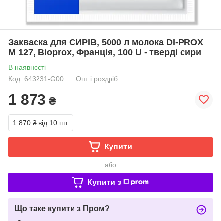
Закваска для СИРІВ, 5000 л молока DI-PROX
M 127, Bioprox, Франція, 100 U - тверді сири
В наявності
Код: 643231-G00
Опт і роздріб
1 873
₴
1 870 ₴
від 10 шт.
Купити
або
Купити з
Що таке купити з Пром?