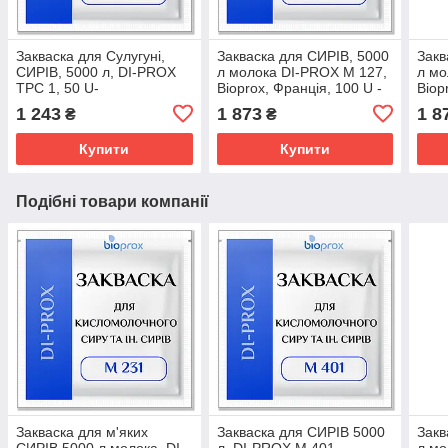
Закваска для Сулугуні,
Закваска для СИРІВ, 5000
Закв
СИРІВ, 5000 л, DI-PROX
л молока DI-PROX M 127,
л мо
TPC 1, 50 U-
Bioprox, Франція, 100 U -
Biop
американська моцарелла,
м'які, напівтверді і тверді
свіж
1 243
1 873
1 8
₴
₴
Качкавал
сири
Купити
Купити
Подібні товари компанії
Закваска для м'яких
Закваска для CИРІВ 5000
Закв