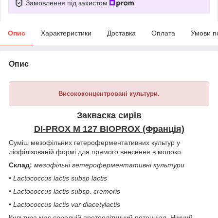
Замовлення під захистом
Опис
Характеристики
Доставка
Оплата
Умови п
Опис
Висококонцентровані культури.
Закваска сирів
DI-PROX M 127 BIOPROX (Франція)
Суміш мезофільних гетероферментативних культур у
ліофілізованій формі для прямого внесення в молоко.
Склад:
мезофільні гетероферментативні культури
• Lactococcus lactis subsp lactis
• Lactococcus lactis subsp. сremoris
• Lactococcus lactis var diacetylactis
Культура має середній протеолітичний потенціал. Ніжний,