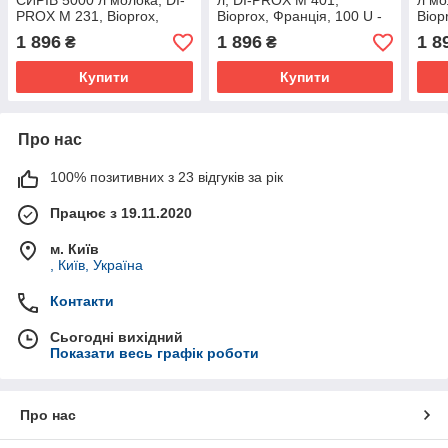
CИРІВ 5000 л молока, DI-
л, DI-PROX M 401,
л мо
PROX M 231, Bioprox,
Bioprox, Франція, 100 U -
Biop
Франція, 100 U
для кисломолочного
свіж
1 896
1 896
1 8
₴
₴
СИРУ
сир
Купити
Купити
Про нас
100% позитивних з 23 відгуків за рік
Працює з 19.11.2020
м. Київ
, Київ, Україна
Контакти
Сьогодні вихідний
Показати весь графік роботи
Про нас