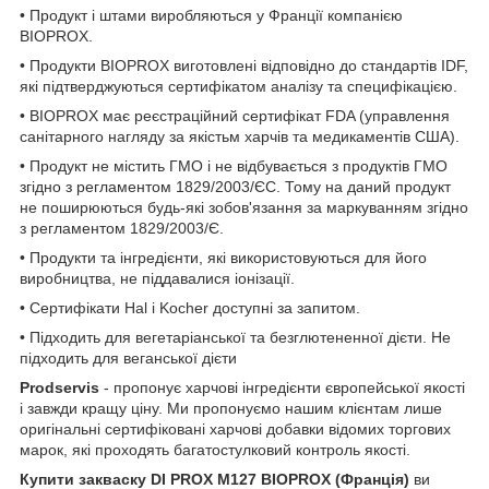
• Продукт і штами виробляються у Франції компанією
BIOPROX.
• Продукти BIOPROX виготовлені відповідно до стандартів IDF,
які підтверджуються сертифікатом аналізу та специфікацією.
• BIOPROX має реєстраційний сертифікат FDA (управлення
санітарного нагляду за якістьм харчів та медикаментів США).
• Продукт не містить ГМО і не відбувається з продуктів ГМО
згідно з регламентом 1829/2003/ЄС. Тому на даний продукт
не поширюються будь-які зобов'язання за маркуванням згідно
з регламентом 1829/2003/Є.
• Продукти та інгредієнти, які використовуються для його
виробництва, не піддавалися іонізації.
• Сертифікати Hal і Kocher доступні за запитом.
• Підходить для вегетаріанської та безглютененної дієти. Не
підходить для веганської дієти
Prodservis
- пропонує харчові інгредієнти європейської якості
і завжди кращу ціну. Ми пропонуємо нашим клієнтам лише
оригінальні сертифіковані харчові добавки відомих торгових
марок, які проходять багатостулковий контроль якості.
Купити закваску DI PROX M127 BIOPROX (Франція)
ви