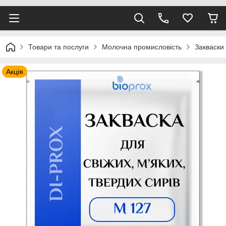
Товари та послуги
Молочна промисловість
Закваски
Акція