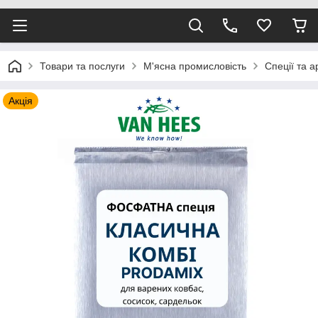
Товари та послуги
М'ясна промисловість
Спеції та 
Акція