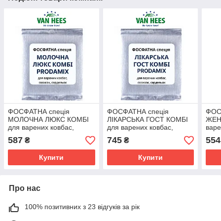
ФОСФАТНА спеція
ФОСФАТНА спеція
ФОС
МОЛОЧНА ЛЮКС КОМБІ
ЛІКАРСЬКА ГОСТ КОМБІ
ЖЕН
для варених ковбас,
для варених ковбас,
варе
сосисок, сардельок
сосисок, сардельок
сард
587
745
554
₴
₴
Prodamix (Van Hees, ЄС)
Рrodamix (Van Hees, ЄС)
Hees
Купити
Купити
Про нас
100% позитивних з 23 відгуків за рік