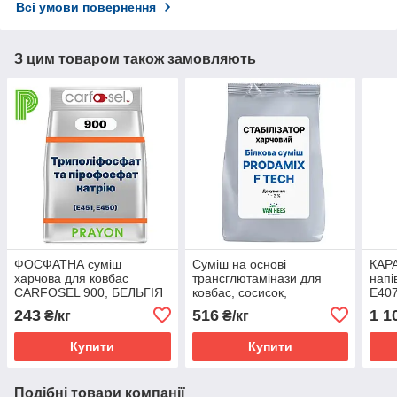
Всі умови повернення
З цим товаром також замовляють
ФОСФАТНА суміш
Суміш на основі
КАР
харчова для ковбас
трансглютамінази для
напі
CARFOSEL 900, БЕЛЬГІЯ
ковбас, сосисок,
Е407
сардельок PRODAMIX F
Фра
243
516
1 1
₴/кг
₴/кг
TECH (Van Hees, ЄС)
Купити
Купити
Подібні товари компанії