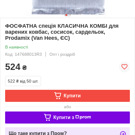
ФОСФАТНА спеція КЛАСИЧНА КОМБІ для
варених ковбас, сосисок, сардельок,
Prodamix (Van Hees, ЄС)
В наявності
Код: 147688013R3
Опт і роздріб
524
₴
522 ₴
від 50 шт.
Купити
або
Купити з
Що таке купити з Пром?