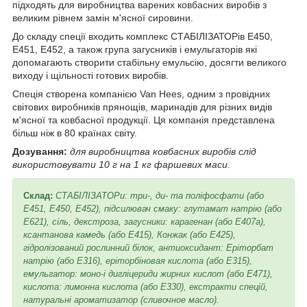
підходять для виробництва варених ковбасних виробів з
великим рівнем замін м'ясної сировини.
До складу спеції входить комплекс СТАБІЛІЗАТОРів Е450,
Е451, Е452, а також група загусників і емульгаторів які
допомагають створити стабільну емульсію, досягти великого
виходу і щільності готових виробів.
Спеція створена компанією Van Hees, одним з провідних
світових виробників прянощів, маринадів для різних видів
м'ясної та ковбасної продукції. Ця компанія представлена
більш ніж в 80 країнах світу.
Дозування:
для виробництва ковбасних виробів слід
використовувати 10 г на 1 кг фаршевих маси.
Склад:
СТАБІЛІЗАТОРи: три-, ди- та поліфосфати (або
E451, E450, E452), підсилювач смаку: глутамат натрію (або
E621), сіль, декстроза, загусники: карагенан (або E407a),
ксантанова камедь (або E415), Конжак (або E425),
гідролізований рослинний білок, антиоксидант: Еріторбат
натрію (або E316), еріторбіновая кислота (або E315),
емульгатор: моно-і дигліцериди жирних кислот (або E471),
кислота: лимонна кислота (або E330), екстракти спецій,
натуральні ароматизатор (сливочное масло).