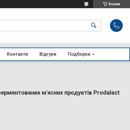
Кошик
Контакти
Відгуки
Подборки
ерментованих м'ясних продуктів Prodalaсt