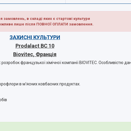
 замовлень, в складі яких є стартові культури
можливе лише після ПОВНОЇ ОПЛАТИ замовлення.
ЗАХИСНІ КУЛЬТУРИ
Prodalaсt BC 10
Biovitec, Франція
 розробок французької хімічної компанії BIOVITEC. Особливістю дан
ікрофлори в м'ясних ковбасних продуктах.
робів