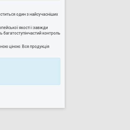
іститься один з найсучасніших
опейської якості і завжди
ть багатоступінчастий контроль
дною ціною. Вся продукція