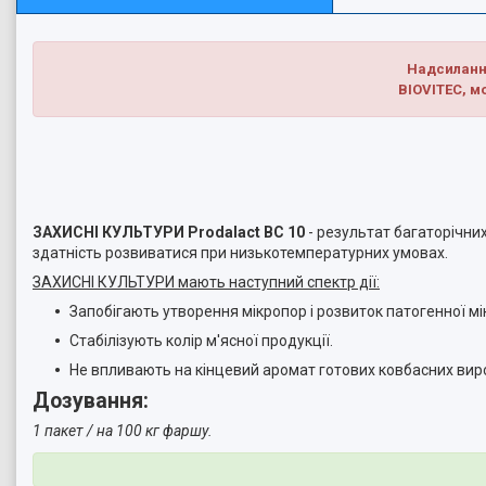
Надсилання
BIOVITEC, 
ЗАХИСНІ КУЛЬТУРИ Prodalaсt BC 10
- результат багаторічних
здатність розвиватися при низькотемпературних умовах.
ЗАХИСНІ КУЛЬТУРИ мають наступний спектр дії:
Запобігають утворення мікропор і розвиток патогенної м
Стабілізують колір м'ясної продукції.
Не впливають на кінцевий аромат готових ковбасних ви
Дозування:
1 пакет / на 100 кг фаршу.