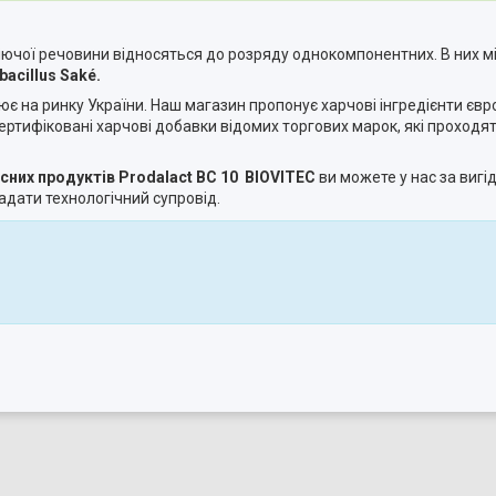
іючої речовини відносяться до розряду однокомпонентних. В них м
acillus Saké.
цює на ринку України. Наш магазин пропонує харчові інгредієнти євр
ертифіковані харчові добавки відомих торгових марок, які проходя
них продуктів Prodalaсt BC 10 BIOVITEC
ви можете у нас за вигі
надати технологічний супровід.