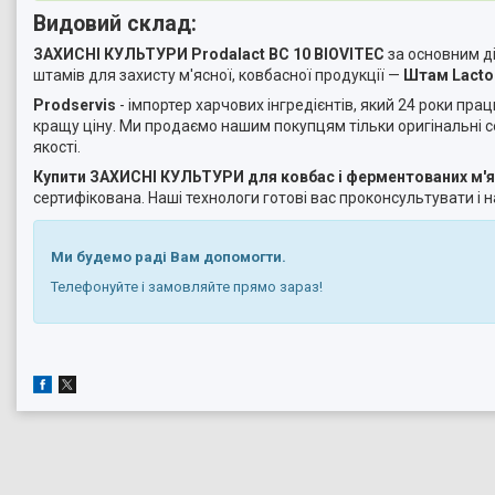
Видовий склад:
ЗАХИСНІ КУЛЬТУРИ Prodalaсt BC 10 BIOVITEC
за основним д
штамів для захисту м'ясної, ковбасної продукції —
Штам Lactob
Prodservis
- імпортер харчових інгредієнтів, який 24 роки пра
кращу ціну. Ми продаємо нашим покупцям тільки оригінальні с
якості.
Купити ЗАХИСНІ КУЛЬТУРИ для ковбас і ферментованих м'яс
сертифікована. Наші технологи готові вас проконсультувати і 
Ми будемо раді Вам допомогти.
Телефонуйте і замовляйте прямо зараз!