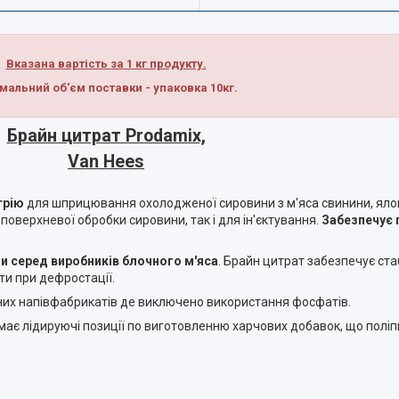
Вказана вартість за 1 кг продукту.
мальний об'єм поставки - упаковка 10кг.
Брайн цитрат Prodamix,
Van Hees
трію
для шприцювання охолодженої сировини з м'яса свинини, ялов
верхневої обробки сировини, так і для ін'єктування.
Забезпечує 
и серед виробників блочного м'яса
. Брайн цитрат забезпечує ста
ати при дефростації.
сних напівфабрикатів де виключено використання фосфатів.
має лідируючі позиції по виготовленню харчових добавок, що полі