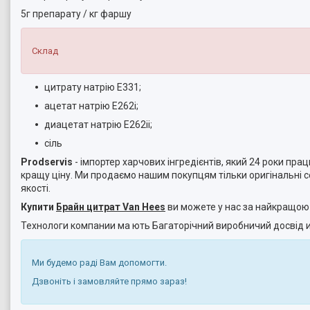
5г препарату / кг фаршу
Склад
цитрату натрію Е331;
ацетат натрію Е262i;
диацетат натрію Е262ii;
сіль
Prodservis
- імпортер харчових інгредієнтів, який 24 роки пра
кращу ціну. Ми продаємо нашим покупцям тільки оригінальні с
якості.
Купити
Брайн цитрат Van Hees
ви можете у нас за найкращою
Технологи компании ма ють Багаторічний виробничий досвід и 
Ми будемо раді Вам допомогти.
Дзвоніть і замовляйте прямо зараз!