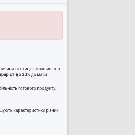
ичини та птиці, з можливістю
приріст до 30%
до маси
більність готового продукту,
пшують характеристики різних