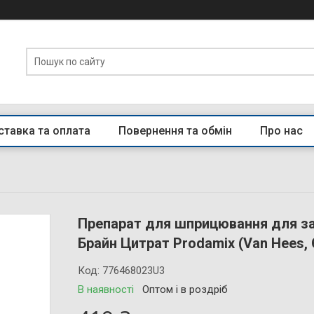
тавка та оплата
Повернення та обмін
Про нас
Препарат для шприцювання для за
Брайн Цитрат Prodamix (Van Hees,
Код:
776468023U3
В наявності
Оптом і в роздріб