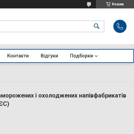
Кошик
Контакти
Відгуки
Подборки
морожених і охолоджених напівфабрикатів
 ЄС)