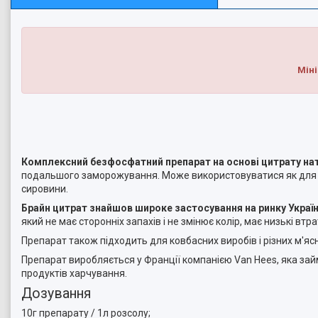
Міні
Комплексний безфосфатний препарат на основі цитрату на
подальшого заморожування. Може використовуватися як для по
сировини.
Брайн цитрат знайшов широке застосування на ринку Україн
який не має сторонніх запахів і не змінює колір, має низькі втр
Препарат також підходить для ковбасних виробів і різних м'я
Препарат виробляється у Франції компанією Van Hees, яка зай
продуктів харчування.
Дозування
10г препарату / 1л розсолу;